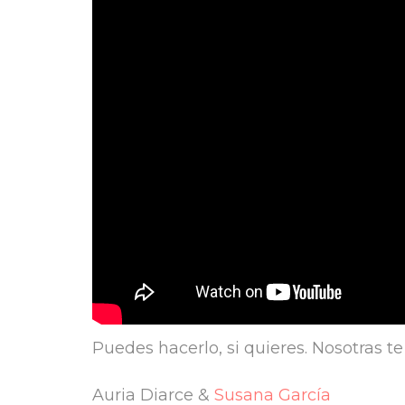
Puedes hacerlo, si quieres. Nosotras
Auria Diarce &
Susana García