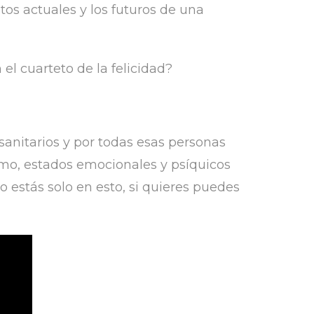
os actuales y los futuros de una
l cuarteto de la felicidad?
anitarios y por todas esas personas
imo, estados emocionales y psíquicos
 estás solo en esto, si quieres puedes