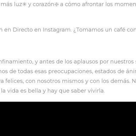
más luz✳️ y corazón❇️ a cómo afrontar los moment
h en Directo en Instagram. ¿Tomamos un café con e
inamiento, y antes de los aplausos por nuestros s
emos de todas esas preocupaciones, estados de án
 felices, con nosotros mismos y con los demás. No
a vida es bella y hay que saber vivirla.