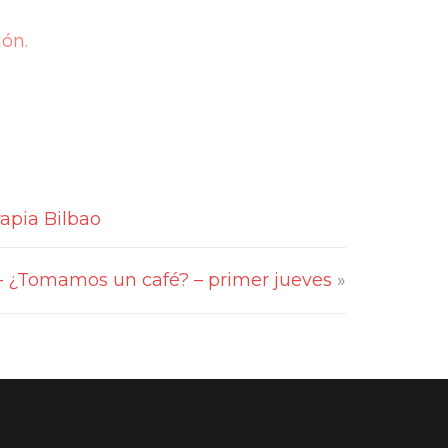
ión.
rapia Bilbao
– ¿Tomamos un café? – primer jueves
»