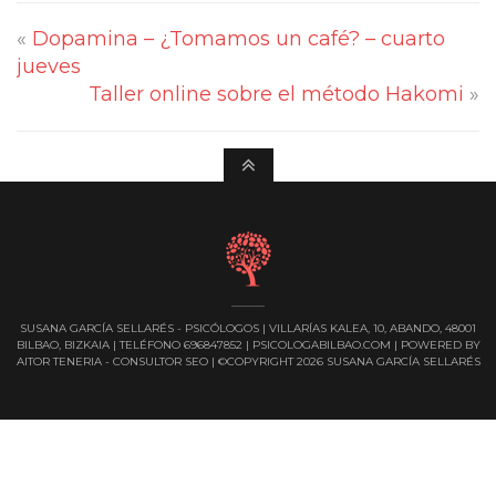
«
Dopamina – ¿Tomamos un café? – cuarto
jueves
Taller online sobre el método Hakomi
»
SUSANA GARCÍA SELLARÉS - PSICÓLOGOS | VILLARÍAS KALEA, 10, ABANDO, 48001
BILBAO, BIZKAIA | TELÉFONO 696847852 | PSICOLOGABILBAO.COM |
POWERED BY
AITOR TENERIA - CONSULTOR SEO
| ©COPYRIGHT 2026 SUSANA GARCÍA SELLARÉS