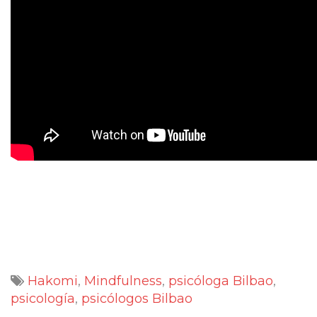
Hakomi
,
Mindfulness
,
psicóloga Bilbao
,
psicología
,
psicólogos Bilbao