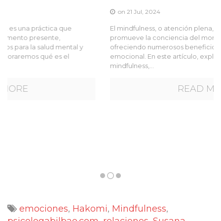
on 21 Jul, 2024
El mindfulness, o atención plena, es una práctica que
promueve la conciencia del momento presente,
ofreciendo numerosos beneficios para la salud mental y
emocional. En este artículo, exploraremos qué es el
mindfulness,...
READ MORE
emociones
,
Hakomi
,
Mindfulness
,
psicologabilbao.com
,
relaciones
,
Susana