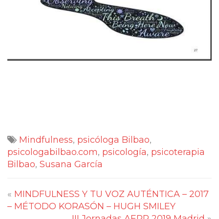
Mindfulness
,
psicóloga Bilbao
,
psicologabilbao.com
,
psicología
,
psicoterapia
Bilbao
,
Susana García
«
MINDFULNESS Y TU VOZ AUTÉNTICA – 2017
– MÉTODO KORASÓN – HUGH SMILEY
III Jornadas AEPP 2019 Madrid
»