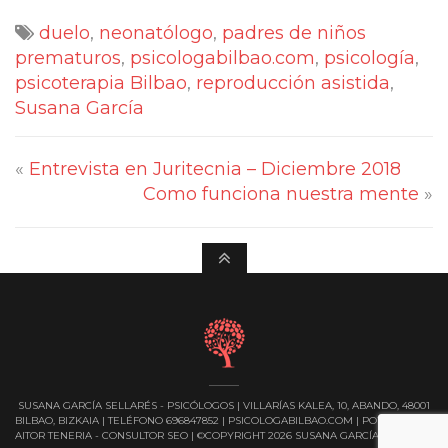
duelo
,
neonatólogo
,
padres de niños
prematuros
,
psicologabilbao.com
,
psicología
,
psicoterapia Bilbao
,
reproducción asistida
,
Susana García
«
Entrevista en Juritecnia – Diciembre 2018
Como funciona nuestra mente
»
SUSANA GARCÍA SELLARÉS - PSICÓLOGOS | VILLARÍAS KALEA, 10, ABANDO, 48001
BILBAO, BIZKAIA | TELÉFONO 696847852 | PSICOLOGABILBAO.COM |
POWERED BY
AITOR TENERIA - CONSULTOR SEO
| ©COPYRIGHT 2026 SUSANA GARCÍA SELLARÉS