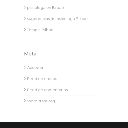
psicóloga en Bilbao
sugerencias de psicologa Bilbao
Terapia Bilbao
Meta
Acceder
Feed de entradas
Feed de comentarios
WordPress.org